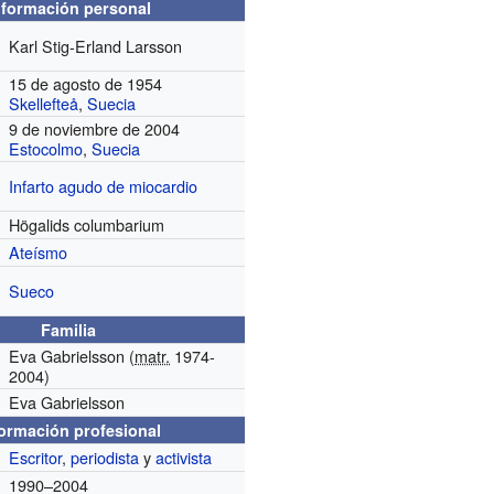
nformación personal
Karl Stig-Erland Larsson
15 de agosto de 1954
Skellefteå
,
Suecia
9 de noviembre de 2004
Estocolmo
,
Suecia
Infarto agudo de miocardio
Högalids columbarium
Ateísmo
Sueco
Familia
Eva Gabrielsson (
matr.
1974-
2004)
Eva Gabrielsson
formación profesional
Escritor
,
periodista
y
activista
1990–2004