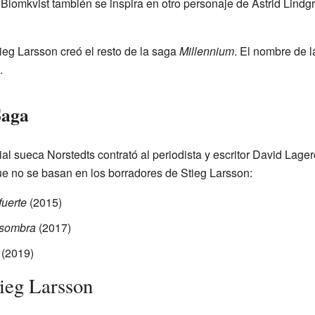
Blomkvist también se inspira en otro personaje de Astrid Lindgre
tieg Larsson creó el resto de la saga
Millennium
. El nombre de l
.
Saga
ial sueca Norstedts contrató al periodista y escritor David Lager
ue no se basan en los borradores de Stieg Larsson:
fuerte
(2015)
 sombra
(2017)
(2019)
tieg Larsson