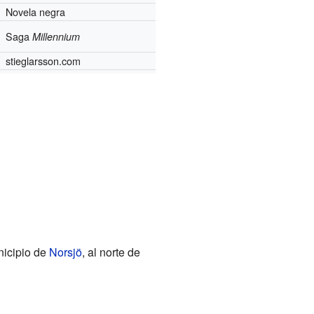
Novela negra
Saga
Millennium
stieglarsson.com
nicipio de
Norsjö
, al norte de