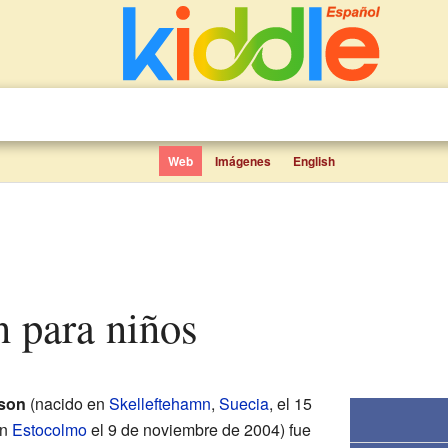
Web
Imágenes
English
n para niños
sson
(nacido en
Skelleftehamn
,
Suecia
, el 15
en
Estocolmo
el 9 de noviembre de 2004) fue