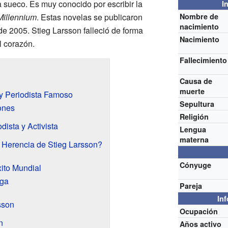
sta sueco. Es muy conocido por escribir la
I
Millennium
. Estas novelas se publicaron
Nombre de
nacimiento
de 2005. Stieg Larsson falleció de forma
Nacimiento
l corazón.
Fallecimiento
Causa de
muerte
 y Periodista Famoso
Sepultura
ones
Religión
ista y Activista
Lengua
materna
 Herencia de Stieg Larsson?
Cónyuge
xito Mundial
aga
Pareja
In
sson
Ocupación
n
Años activo