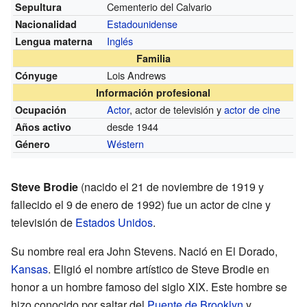
Cementerio del Calvario
Sepultura
Estadounidense
Nacionalidad
Inglés
Lengua materna
Familia
Lois Andrews
Cónyuge
Información profesional
Actor
, actor de televisión y
actor de cine
Ocupación
desde 1944
Años activo
Wéstern
Género
Steve Brodie
(nacido el 21 de noviembre de 1919 y
fallecido el 9 de enero de 1992) fue un actor de cine y
televisión de
Estados Unidos
.
Su nombre real era John Stevens. Nació en El Dorado,
Kansas
. Eligió el nombre artístico de Steve Brodie en
honor a un hombre famoso del siglo XIX. Este hombre se
hizo conocido por saltar del
Puente de Brooklyn
y