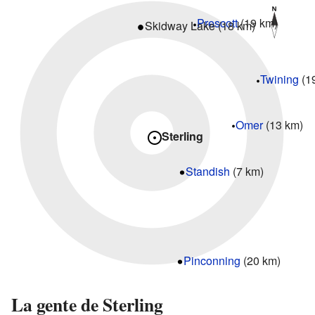
Prescott
(19 km)
Skidway Lake (18 km)
Twining
(1
Omer
(13 km)
Sterling
Standish
(7 km)
Pinconning
(20 km)
La gente de Sterling