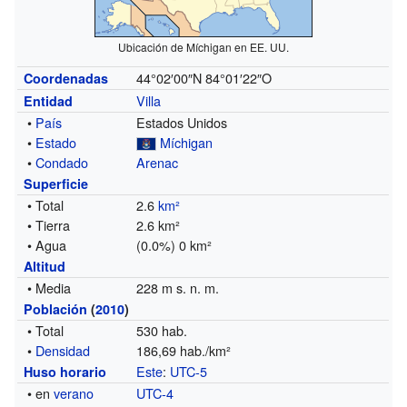
Ubicación de Míchigan en EE. UU.
44°02′00″N
84°01′22″O
Coordenadas
Villa
Entidad
•
País
Estados Unidos
•
Estado
Míchigan
•
Condado
Arenac
Superficie
• Total
2.6
km²
• Tierra
2.6 km²
• Agua
(0.0%) 0 km²
Altitud
• Media
228 m s. n. m.
Población
(
2010
)
• Total
530 hab.
•
Densidad
186,69 hab./km²
Este
:
UTC-5
Huso horario
• en
verano
UTC-4