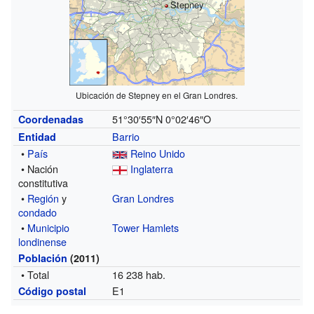
Stepney
Ubicación de Stepney en el Gran Londres.
51°30′55″N
0°02′46″O
Coordenadas
Barrio
Entidad
•
País
Reino Unido
• Nación
Inglaterra
constitutiva
•
Región
y
Gran Londres
condado
•
Municipio
Tower Hamlets
londinense
Población
(2011)
• Total
16 238 hab.
E1
Código postal