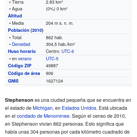
• Tierra
2.83 km²
• Agua
(0%) 0 km²
Altitud
• Media
204 m s. n. m.
Población
(
2010
)
• Total
862 hab.
•
Densidad
304,5 hab./km²
Centro:
UTC-6
Huso horario
• en
verano
UTC-5
49887
Código ZIP
906
Código de área
1627124
GNIS
Stephenson
es una ciudad pequeña que se encuentra en
el estado de
Míchigan
, en
Estados Unidos
. Está ubicada
en el
condado de Menominee
. Según el censo de 2010,
en Stephenson vivían 862 personas. Esto significa que
había unas 304 personas por cada kilómetro cuadrado de