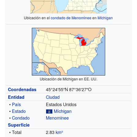
Ubicación en el
condado de Menominee
en
Míchigan
Ubicación de Míchigan en EE. UU.
45°24′55″N
87°36′27″O
Coordenadas
Ciudad
Entidad
•
País
Estados Unidos
•
Estado
Míchigan
•
Condado
Menominee
Superficie
• Total
2.83
km²