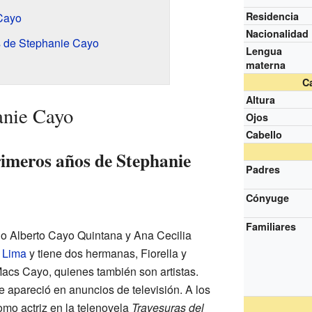
Residencia
Cayo
Nacionalidad
s de Stephanie Cayo
Lengua
materna
Ca
Altura
anie Cayo
Ojos
Cabello
imeros años de Stephanie
Padres
Cónyuge
Familiares
io Alberto Cayo Quintana y Ana Cecilia
n
Lima
y tiene dos hermanas, Fiorella y
acs Cayo, quienes también son artistas.
apareció en anuncios de televisión. A los
mo actriz en la telenovela
Travesuras del