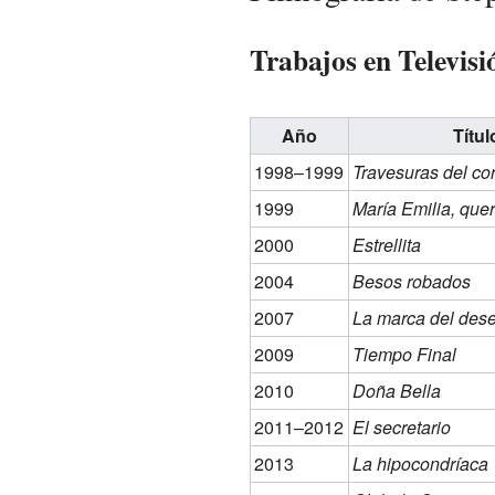
Trabajos en Televisi
Año
Títul
1998–1999
Travesuras del co
1999
María Emilia, que
2000
Estrellita
2004
Besos robados
2007
La marca del des
2009
Tiempo Final
2010
Doña Bella
2011–2012
El secretario
2013
La hipocondríaca