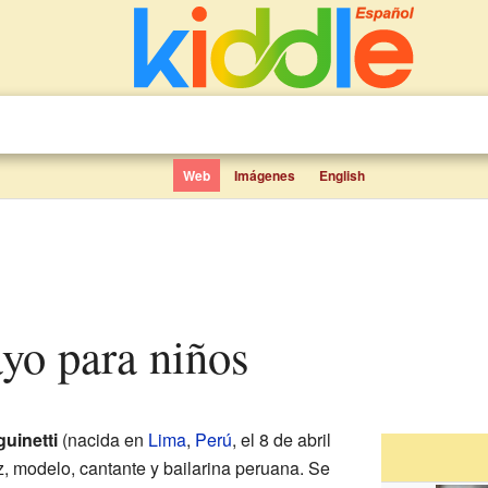
Web
Imágenes
English
ayo para niños
uinetti
(nacida en
Lima
,
Perú
, el 8 de abril
z, modelo, cantante y bailarina peruana. Se