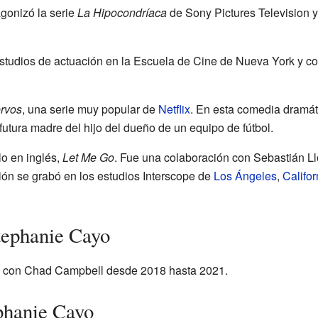
gonizó la serie
La Hipocondríaca
de Sony Pictures Television 
tudios de actuación en la Escuela de Cine de Nueva York y co
rvos
, una serie muy popular de
Netflix
. En esta comedia dramáti
utura madre del hijo del dueño de un equipo de fútbol.
lo en inglés,
Let Me Go
. Fue una colaboración con Sebastián L
ión se grabó en los estudios Interscope de
Los Ángeles
,
Califor
tephanie Cayo
 con Chad Campbell desde 2018 hasta 2021.
phanie Cayo