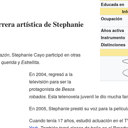
Educada en
In
Ocupación
rera artística de Stephanie
Años activa
Instrumento
Distinciones
razón
, Stephanie Cayo participó en otras
, querida
y
Estrellita
.
En 2004, regresó a la
televisión para ser la
protagonista de
Besos
robados
. Esta telenovela juvenil le dio mucha fa
En 2005, Stephanie prestó su voz para la pelíc
Cuando tenía 17 años, estudió actuación en el T
York
. También tomó clases de baile en el Broa