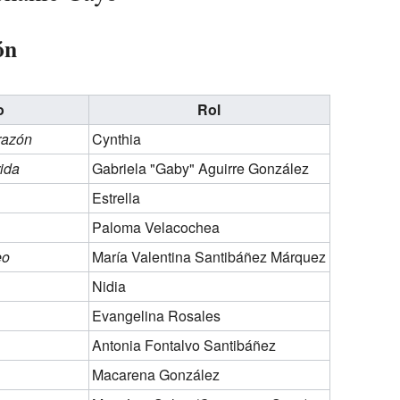
ón
o
Rol
razón
Cynthia
rida
Gabriela "Gaby" Aguirre González
Estrella
Paloma Velacochea
eo
María Valentina Santibáñez Márquez
Nidia
Evangelina Rosales
Antonia Fontalvo Santibáñez
Macarena González