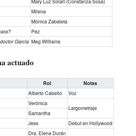
Mary Luz Solari (Constanza Sosa)
Milena
Mónica Zabaleta
cara?
Pez
 doctor García
Meg Williams
 ha actuado
Rol
Notas
Alberto Cabello
Voz
Verónica
Largometraje
Samantha
Jess
Debut en Hollywood
Dra. Elena Durán