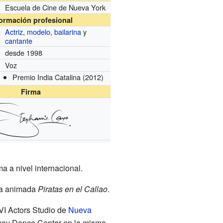
Escuela de Cine de Nueva York
formación profesional
Actriz
,
modelo
,
bailarina
y
cantante
desde 1998
Voz
Premio India Catalina
(2012)
Firma
ma a nivel internacional.
ula animada
Piratas en el Callao
.
VI Actors Studio de
Nueva
dway Dance Center en la misma