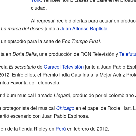
ciudad.
Al regresar, recibió ofertas para actuar en produ
a
La marca del deseo
junto a
Juan Alfonso Baptista
.
un episodio para la serie de Fox
Tiempo Final
.
sta en
Doña Bella
, una producción de RCN Televisión y
Telefut
vela
El secretario
de
Caracol Televisión
junto a Juan Pablo Espi
012. Entre ellos, el Premio India Catalina a la Mejor Actriz Pro
nica Favorita de Telenovela.
er álbum musical llamado
Llegaré
, producido por el colombiano 
 protagonista del musical
Chicago
en el papel de Roxie Hart. L
artió escenario con Juan Pablo Espinosa.
gen de la tienda Ripley en
Perú
en febrero de 2012.