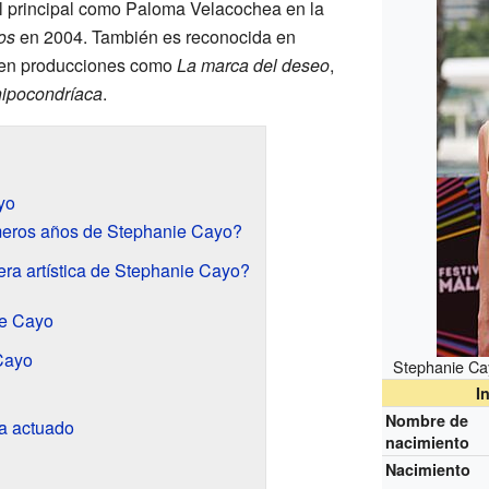
l principal como Paloma Velacochea en la
os
en 2004. También es reconocida en
 en producciones como
La marca del deseo
,
hipocondríaca
.
yo
meros años de Stephanie Cayo?
era artística de Stephanie Cayo?
ie Cayo
Cayo
Stephanie Cay
n
I
Nombre de
ha actuado
nacimiento
Nacimiento