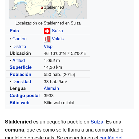
Staldenried
Localización de Staldenried en Suiza
Suiza
País
•
Cantón
Valais
•
Distrito
Visp
Ubicación
46°13′00″N
7°52′00″E
•
Altitud
1.052 m
14,30 km²
Superficie
550 hab.
Población
(2015)
•
Densidad
38 hab./km²
Alemán
Lengua
3933
Código postal
Sitio web oficial
Sitio web
Staldenried
es un pequeño pueblo en
Suiza
. Es una
comuna
, que es como se le llama a una comunidad o
municipio en este país. Se encuentra en el
cantón del