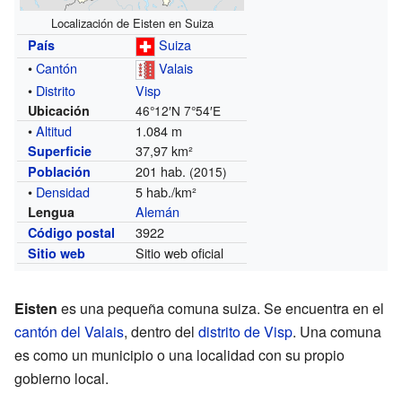
Localización de Eisten en Suiza
Suiza
País
•
Cantón
Valais
•
Distrito
Visp
Ubicación
46°12′N
7°54′E
•
Altitud
1.084 m
37,97 km²
Superficie
201 hab.
Población
(2015)
•
Densidad
5 hab./km²
Alemán
Lengua
3922
Código postal
Sitio web oficial
Sitio web
Eisten
es una pequeña comuna suiza. Se encuentra en el
cantón del Valais
, dentro del
distrito de Visp
. Una comuna
es como un municipio o una localidad con su propio
gobierno local.