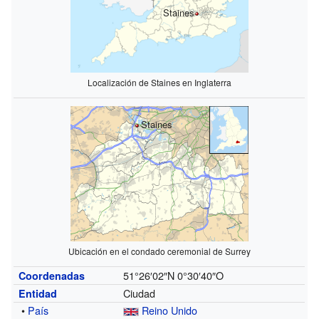
Staines
Localización de Staines en Inglaterra
Staines
Ubicación en el condado ceremonial de Surrey
51°26′02″N
0°30′40″O
Coordenadas
Ciudad
Entidad
•
País
Reino Unido