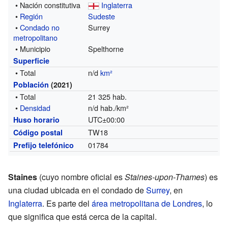
• Nación constitutiva
Inglaterra
•
Región
Sudeste
•
Condado no
Surrey
metropolitano
• Municipio
Spelthorne
Superficie
• Total
n/d
km²
Población
(2021)
• Total
21 325 hab.
•
Densidad
n/d hab./km²
UTC±00:00
Huso horario
TW18
Código postal
01784
Prefijo telefónico
Staines
(cuyo nombre oficial es
Staines-upon-Thames
) es
una ciudad ubicada en el condado de
Surrey
, en
Inglaterra
. Es parte del
área metropolitana de Londres
, lo
que significa que está cerca de la capital.