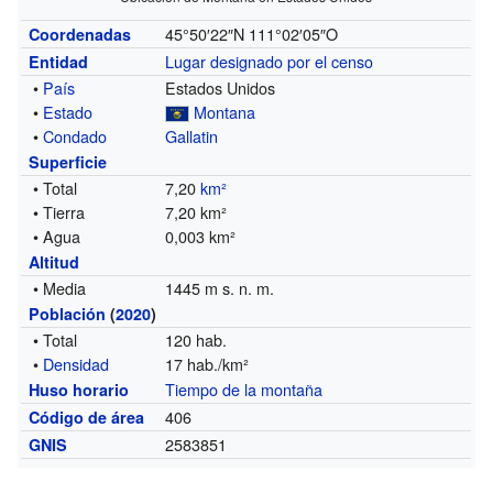
45°50′22″N
111°02′05″O
Coordenadas
Lugar designado por el censo
Entidad
•
País
Estados Unidos
•
Estado
Montana
•
Condado
Gallatin
Superficie
• Total
7,20
km²
• Tierra
7,20 km²
• Agua
0,003 km²
Altitud
• Media
1445 m s. n. m.
Población
(
2020
)
• Total
120 hab.
•
Densidad
17 hab./km²
Tiempo de la montaña
Huso horario
406
Código de área
2583851
GNIS