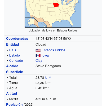
Ubicación de Iowa en Estados Unidos
43°08′43″N
95°08′50″O
Coordenadas
Ciudad
Entidad
•
País
Estados Unidos
•
Estado
Iowa
•
Condado
Clay
Steve Bomgaars
Alcalde
Superficie
• Total
28,78
km²
• Tierra
28,36 km²
• Agua
0,42 km²
Altitud
• Media
402 m s. n. m.
Población
(2022)