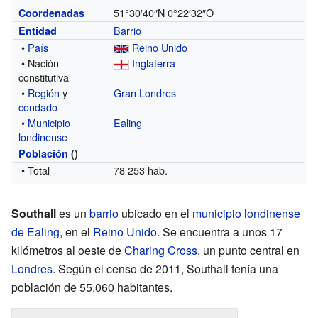
51°30′40″N
0°22′32″O
Coordenadas
Barrio
Entidad
•
País
Reino Unido
• Nación
Inglaterra
constitutiva
•
Región
y
Gran Londres
condado
•
Municipio
Ealing
londinense
Población
()
• Total
78 253 hab.
Southall
es un
barrio
ubicado en el
municipio londinense
de Ealing
, en el
Reino Unido
. Se encuentra a unos 17
kilómetros al oeste de
Charing Cross
, un punto central en
Londres
. Según el censo de 2011, Southall tenía una
población de 55.060 habitantes.