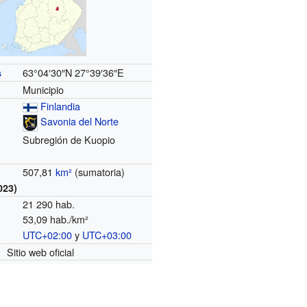
63°04′30″N
27°39′36″E
s
Municipio
Finlandia
Savonia del Norte
Subregión de Kuopio
507,81
km²
(sumatoria)
023)
21 290 hab.
53,09 hab./km²
UTC+02:00
y
UTC+03:00
o
Sitio web oficial