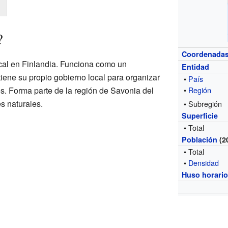
?
Coordenada
ocal en Finlandia. Funciona como un
Entidad
 tiene su propio gobierno local para organizar
•
País
es. Forma parte de la región de Savonia del
•
Región
s naturales.
• Subregión
Superficie
• Total
Población
(2
• Total
•
Densidad
Huso horari