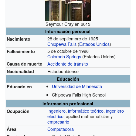
Seymour Cray en 2013
Información personal
28 de septiembre de 1925
Nacimiento
Chippewa Falls
(
Estados Unidos
)
5 de octubre de 1996
Fallecimiento
Colorado Springs
(Estados Unidos)
Accidente de tránsito
Causa de muerte
Estadounidense
Nacionalidad
Educación
Universidad de Minnesota
Educado en
Chippewa Falls High School
Información profesional
Ingeniero
,
informático teórico
,
ingeniero
Ocupación
eléctrico
, applied mathematician y
empresario
Computadora
Área