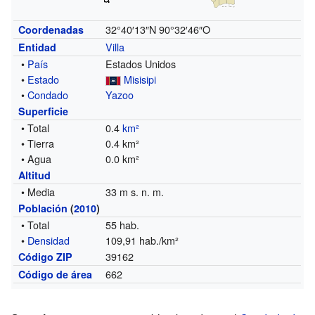
32°40′13″N
90°32′46″O
Coordenadas
Villa
Entidad
•
País
Estados Unidos
•
Estado
Misisipi
•
Condado
Yazoo
Superficie
• Total
0.4
km²
• Tierra
0.4 km²
• Agua
0.0 km²
Altitud
• Media
33 m s. n. m.
Población
(
2010
)
• Total
55 hab.
•
Densidad
109,91 hab./km²
39162
Código ZIP
662
Código de área