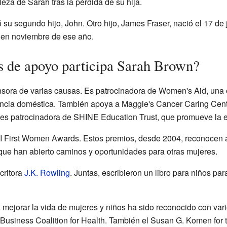
eza de Sarah tras la pérdida de su hija.
 su segundo hijo, John. Otro hijo, James Fraser, nació el 17 de
a en noviembre de ese año.
s de apoyo participa Sarah Brown?
sora de varias causas. Es patrocinadora de Women's Aid, una
lencia doméstica. También apoya a Maggie's Cancer Caring Cent
es patrocinadora de SHINE Education Trust, que promueve la 
 First Women Awards. Estos premios, desde 2004, reconocen 
que han abierto caminos y oportunidades para otras mujeres.
critora
J.K. Rowling
. Juntas, escribieron un libro para niños pa
 mejorar la vida de mujeres y niños ha sido reconocido con vari
Business Coalition for Health. También el Susan G. Komen for