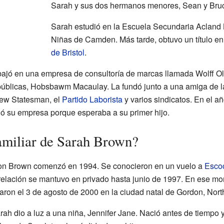
Sarah y sus dos hermanos menores, Sean y Bruce
Sarah estudió en la Escuela Secundaria Acland 
Niñas de Camden. Más tarde, obtuvo un título e
de Bristol
.
bajó en una empresa de consultoría de marcas llamada Wolff Oli
públicas, Hobsbawm Macaulay. La fundó junto a una amiga de 
New Statesman, el
Partido Laborista
y varios sindicatos. En el 
ó su empresa porque esperaba a su primer hijo.
amiliar de Sarah Brown?
don Brown comenzó en 1994. Se conocieron en un vuelo a
Esco
relación se mantuvo en privado hasta junio de 1997. En ese mo
saron el 3 de agosto de 2000 en la ciudad natal de Gordon, North
ah dio a luz a una niña, Jennifer Jane. Nació antes de tiempo y