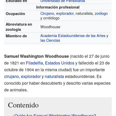
Universidad de Pensilvania
Educado en
Información profesional
Cirujano
,
explorador
, naturalista,
zoólogo
Ocupación
y ornitólogo
Abreviatura en
Woodhouse
zoología
Academia Estadounidense de las Artes y
Miembro de
las Ciencias
Samuel Washington Woodhouse
(nacido el 27 de junio
de 1821 en
Filadelfia
,
Estados Unidos
y fallecido el 23 de
octubre de 1904 en la misma ciudad) fue un importante
cirujano
,
explorador
y
naturalista
estadounidense. Es
conocido por haber descubierto y descrito varias especies
de animales.
Contenido
¿Quién fue Samuel Washington Woodhouse?