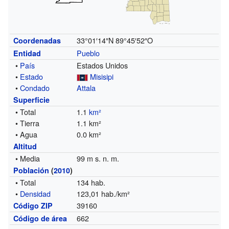
33°01′14″N
89°45′52″O
Coordenadas
Pueblo
Entidad
•
País
Estados Unidos
•
Estado
Misisipi
•
Condado
Attala
Superficie
• Total
1.1
km²
• Tierra
1.1 km²
• Agua
0.0 km²
Altitud
• Media
99 m s. n. m.
Población
(
2010
)
• Total
134 hab.
•
Densidad
123,01 hab./km²
39160
Código ZIP
662
Código de área