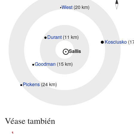
West
(20 km)
Durant
(11 km)
Kosciusko
(1
Sallis
Goodman
(15 km)
Pickens
(24 km)
Véase también