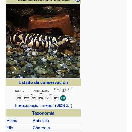
Estado de conservación
Preocupación menor
(
UICN 3.1
)
Taxonomía
Reino
:
Animalia
Filo
:
Chordata