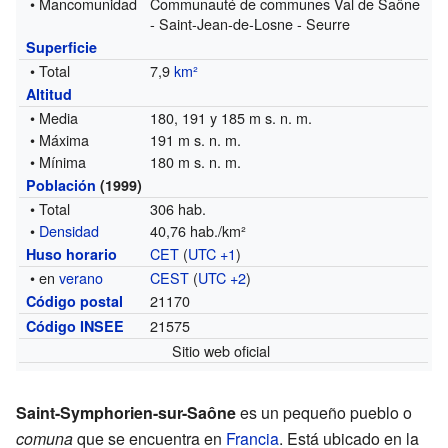
• Mancomunidad
Communauté de communes Val de Saône
- Saint-Jean-de-Losne - Seurre
Superficie
• Total
7,9
km²
Altitud
• Media
180, 191 y 185 m s. n. m.
• Máxima
191 m s. n. m.
• Mínima
180 m s. n. m.
Población
(1999)
• Total
306 hab.
•
Densidad
40,76 hab./km²
CET
(
UTC +1
)
Huso horario
• en
verano
CEST
(
UTC +2
)
21170
Código postal
21575
Código INSEE
Sitio web oficial
Saint-Symphorien-sur-Saône
es un pequeño pueblo o
comuna
que se encuentra en
Francia
. Está ubicado en la