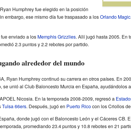
 Ryan Humphrey fue elegido en la posición
Sin embargo, ese mismo día fue traspasado a los
Orlando Magic
 fue enviado a los
Memphis Grizzlies
. Allí jugó hasta 2005. En 
medió 2.3 puntos y 2.2 rebotes por partido.
ugando alrededor del mundo
, Ryan Humphrey continuó su carrera en otros países. En 2006, 
, se unió al Club Baloncesto Murcia en España, ayudándolos a 
 APOEL Nicosia. En la temporada 2008-2009, regresó a
Estado
s
Tulsa 66ers
. Después, jugó en
Puerto Rico
con los Criollos d
 España, donde jugó con el Baloncesto León y el Cáceres CB. E
n temporada, promediando 23.4 puntos y 10.8 rebotes en 21 parti