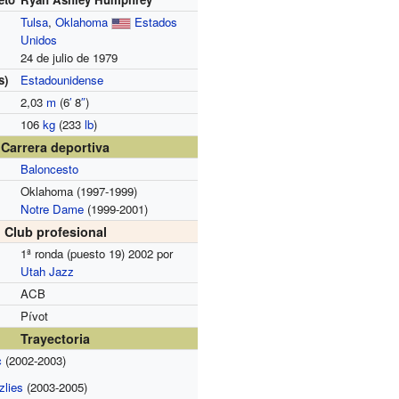
Tulsa
,
Oklahoma
Estados
Unidos
24 de julio de 1979
s)
Estadounidense
2,03
m
(6
′
8
″
)
106
kg
(233
lb
)
Carrera deportiva
Baloncesto
Oklahoma (1997-1999)
Notre Dame
(1999-2001)
Club profesional
1ª ronda (puesto 19) 2002 por
Utah Jazz
ACB
Pívot
Trayectoria
c
(2002-2003)
zlies
(2003-2005)