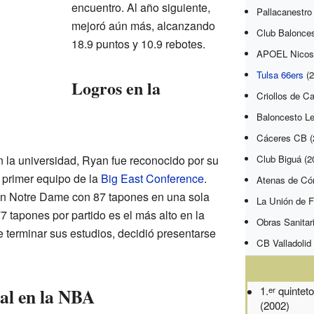
encuentro. Al año siguiente,
Pallacanestro
mejoró aún más, alcanzando
Club Balonces
18.9 puntos y 10.9 rebotes.
APOEL Nicosi
Tulsa 66ers
(2
Logros en la
Criollos de C
Baloncesto Le
Cáceres CB (
 la universidad, Ryan fue reconocido por su
Club Biguá (2
l primer equipo de la
Big East Conference
.
Atenas de Có
en Notre Dame con 87 tapones en una sola
La Unión de 
 tapones por partido es el más alto en la
Obras Sanitar
de terminar sus estudios, decidió presentarse
CB Valladolid
nal en la NBA
1.
quinteto
er
(2002)