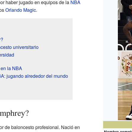
or haber jugado en equipos de la
NBA
los
Orlando Magic
.
y?
cesto universitario
ersidad
l en la NBA
A: jugando alrededor del mundo
umphrey?
 de baloncesto profesional. Nació en
Nombre compl