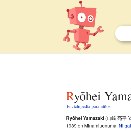
Ryōhei Yama
Enciclopedia para niños
Ryōhei Yamazaki
(
山崎 亮平
Y
1989 en Minamiuonuma,
Niiga