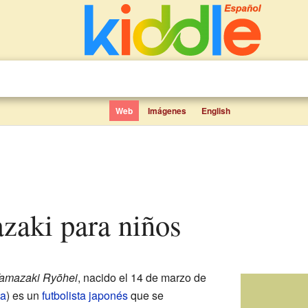
Web
Imágenes
English
zaki para niños
amazaki Ryōhei
, nacido el 14 de marzo de
ta
)
es un
futbolista
japonés
que se