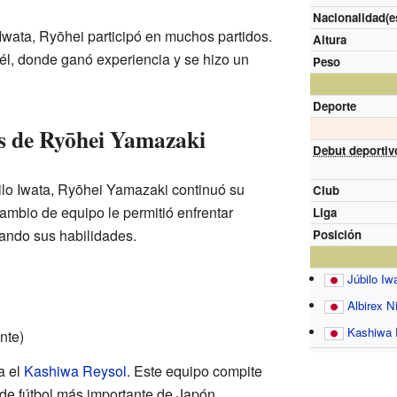
Nacionalidad(e
Iwata, Ryōhei participó en muchos partidos.
Altura
él, donde ganó experiencia y se hizo un
Peso
Deporte
es de Ryōhei Yamazaki
Debut deportiv
ilo Iwata, Ryōhei Yamazaki continuó su
Club
ambio de equipo le permitió enfrentar
Liga
ando sus habilidades.
Posición
Júbilo Iw
Albirex N
Kashiwa 
nte)
a el
Kashiwa Reysol
. Este equipo compite
a de fútbol más importante de Japón.