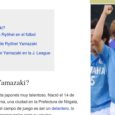
ki?
 Ryōhei en el fútbol
 de Ryōhei Yamazaki
i Yamazaki en la J. League
Yamazaki?
ta japonés muy talentoso. Nació el 14 de
, una ciudad en la Prefectura de Niigata,
 el campo de juego es ser un
delantero
, lo
 marcar goles para su equipo.