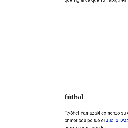
fútbol
Ryōhei Yamazaki comenzó su ca
primer equipo fue el
Júbilo Iwa
crecer como jugador.