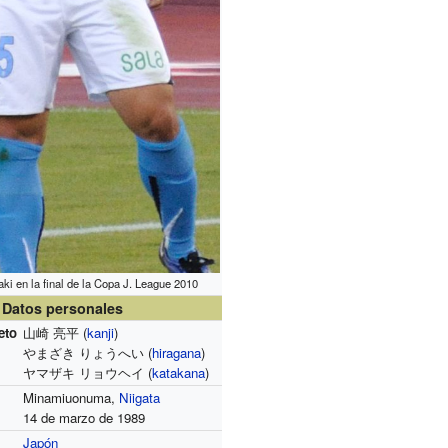
i en la final de la Copa J. League 2010
Datos personales
eto
山崎 亮平 (
kanji
)
やまざき りょうへい (
hiragana
)
ヤマザキ リョウヘイ (
katakana
)
Minamiuonuma,
Niigata
14 de marzo de 1989
Japón