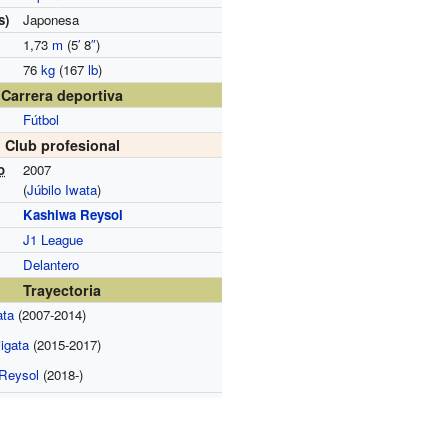
s)
Japonesa
1,73
m
(5
′
8
″
)
76
kg
(167
lb
)
Carrera deportiva
Fútbol
Club profesional
o
2007
(
Júbilo Iwata
)
Kashiwa Reysol
J1 League
Delantero
Trayectoria
ata
(2007-2014)
iigata
(2015-2017)
Reysol
(2018-)