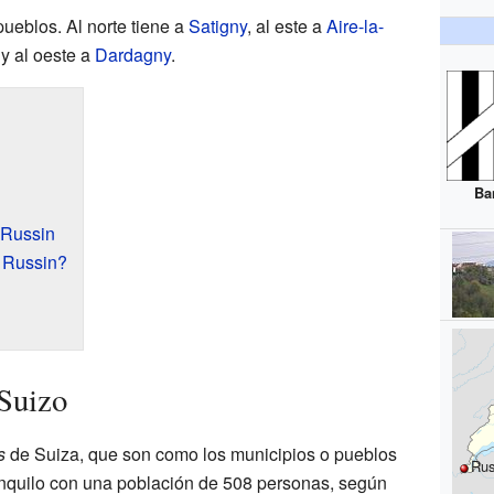
ueblos. Al norte tiene a
Satigny
, al este a
Aire-la-
 y al oeste a
Dardagny
.
Ba
 Russin
 Russin?
Suizo
s
de Suiza, que son como los municipios o pueblos
Rus
ranquilo con una población de 508 personas, según