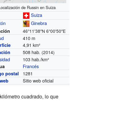
Localización de Russin en Suiza
Suiza
tón
Ginebra
ación
46°11′38″N
6°00′50″E
tud
410 m
4,91 km²
ficie
508 hab.
ación
(2014)
sidad
103 hab./km²
Francés
ua
1281
go postal
Sitio web oficial
 web
kilómetro cuadrado, lo que