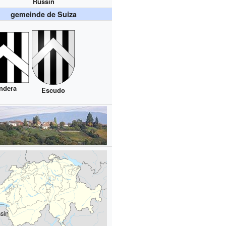
Russin
gemeinde de Suiza
ndera
Escudo
sin