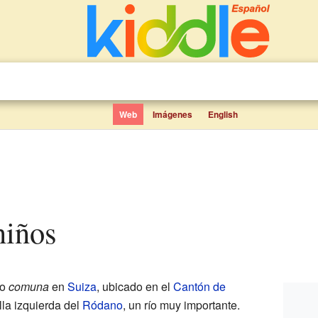
Web
Imágenes
English
niños
 o
comuna
en
Suiza
, ubicado en el
Cantón de
lla izquierda del
Ródano
, un río muy importante.