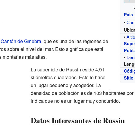
País
?
•
Can
Ubic
•
Alti
l
Cantón de Ginebra
, que es una de las regiones de
Super
os sobre el nivel del mar. Esto significa que está
Pobl
s montañas más altas.
•
Den
Leng
La superficie de Russin es de 4,91
Códi
kilómetros cuadrados. Esto lo hace
Sitio
un lugar pequeño y acogedor. La
densidad de población es de 103 habitantes por 
indica que no es un lugar muy concurrido.
Datos Interesantes de Russin