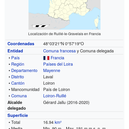
Localización de Ruillé-le-Gravelais en Francia
48°03′21″N
0°57′19″O
Coordenadas
Comuna francesa
y Comuna delegada
Entidad
•
País
Francia
•
Región
Países del Loira
•
Departamento
Mayenne
•
Distrito
Laval
•
Cantón
Loiron
• Mancomunidad
País de Loiron
•
Comuna
Loiron-Ruillé
Gérard Jallu (2016-2020)
Alcalde
delegado
Superficie
• Total
16.94
km²
• Media
Min. 90 m – Max. 191 m m s. n. m.