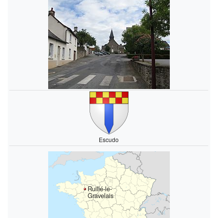
Escudo
Ruillé-le-
Gravelais