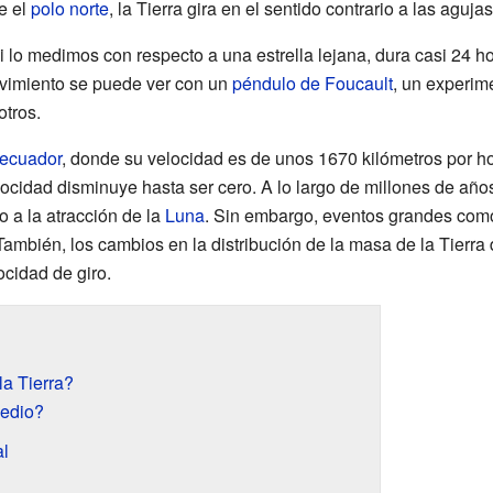
e el
polo norte
, la Tierra gira en el sentido contrario a las agujas 
si lo medimos con respecto a una estrella lejana, dura casi 24 
vimiento se puede ver con un
péndulo de Foucault
, un experim
tros.
ecuador
, donde su velocidad es de unos 1670 kilómetros por h
ocidad disminuye hasta ser cero. A lo largo de millones de años,
 a la atracción de la
Luna
. Sin embargo, eventos grandes como
También, los cambios en la distribución de la masa de la Tierra
cidad de giro.
a Tierra?
medio?
al