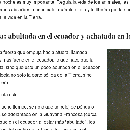
 la noche es muy importante. Regula la vida de los animales, las
anos absorben mucho calor durante el día y lo liberan por la n
la vida en la Tierra.
a: abultada en el ecuador y achatada en l
na fuerza que empuja hacia afuera, llamada
es más fuerte en el ecuador, lo que hace que la
ta, sino que esté un poco abultada en el ecuador
ecta no solo la parte sólida de la Tierra, sino
fera.
ota esto:
cho tiempo, se notó que un reloj de péndulo
s se adelantaba en la Guayana Francesa (cerca
que en el ecuador, al estar más "abultado", los
os del centro de la Tierra, lo que afecta el