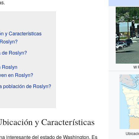
as.
n y Características
 Roslyn?
a de Roslyn?
 Roslyn
W 
ven en Roslyn?
 población de Roslyn?
bicación y Características
Ubicaci
na interesante del estado de Washington. Es