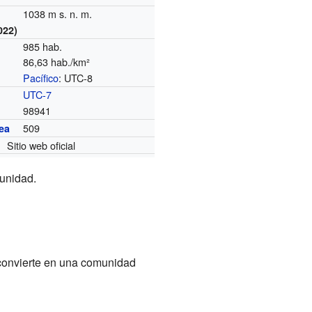
1038 m s. n. m.
022)
985 hab.
86,63 hab./km²
Pacífico
: UTC-8
o
UTC-7
98941
509
ea
Sitio web oficial
unidad.
 convierte en una comunidad