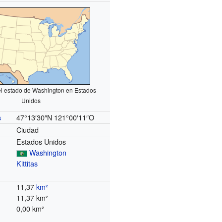
el estado de Washington en Estados
Unidos
47°13′30″N
121°00′11″O
s
Ciudad
Estados Unidos
Washington
Kittitas
11,37
km²
11,37 km²
0,00 km²