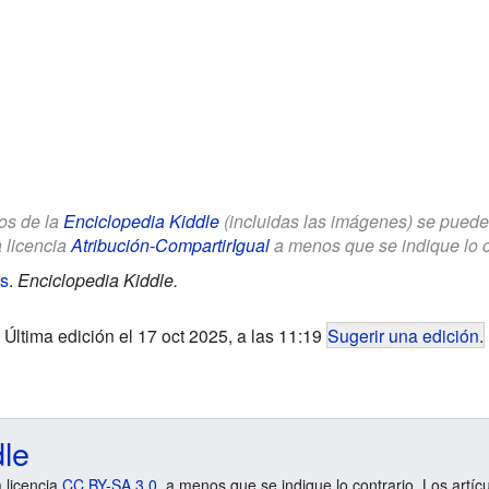
los de la
Enciclopedia Kiddle
(incluidas las imágenes) se puede u
a licencia
Atribución-CompartirIgual
a menos que se indique lo con
s
.
Enciclopedia Kiddle.
Última edición el 17 oct 2025, a las 11:19
Sugerir una edición
.
dle
a licencia
CC BY-SA 3.0
, a menos que se indique lo contrario. Los artíc