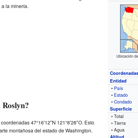
 a la minería.
Ubicación d
Coordenada
Entidad
•
País
•
Estado
•
Condado
 Roslyn?
Superficie
• Total
as coordenadas 47°16′12″N 121°8′28″O. Esto
• Tierra
• Agua
parte montañosa del estado de Washington.
Altitud