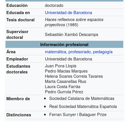
doctorado
Educación
Universidad de Barcelona
Educada en
Haces reflexivos sobre espacios
Tesis doctoral
(1985)
proyectivos
Supervisor
Sebastián Xambó Descamps
doctoral
Información profesional
matemática
,
profesorado
,
pedagogía
Área
Universidad de Barcelona
Empleador
Juan Pons Llopis
Estudiantes
Pedro Macias Marques
doctorales
Helena Soares Correia Tavares
Marta Casanellas Rius
Laura Costa Farràs
Pedro Gurrola Pérez
Sociedad Catalana de Matemáticas
Miembro de
Real Sociedad Matemática Española
Ferran Sunyer i Balaguer Prize
Distinciones