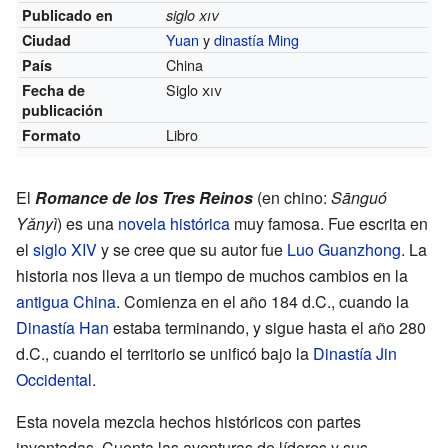
Publicado en
siglo
xiv
Yuan
y
dinastía Ming
Ciudad
China
País
Siglo
xiv
Fecha de
publicación
Libro
Formato
El
Romance de los Tres Reinos
(en chino:
Sānguó
Yǎnyì
) es una
novela histórica
muy famosa. Fue escrita en
el
siglo XIV
y se cree que su autor fue
Luo Guanzhong
. La
historia nos lleva a un tiempo de muchos cambios en la
antigua China
. Comienza en el año 184 d.C., cuando la
Dinastía Han
estaba terminando, y sigue hasta el año 280
d.C., cuando el territorio se unificó bajo la
Dinastía Jin
Occidental
.
Esta novela mezcla hechos históricos con partes
inventadas. Cuenta las aventuras de líderes y sus