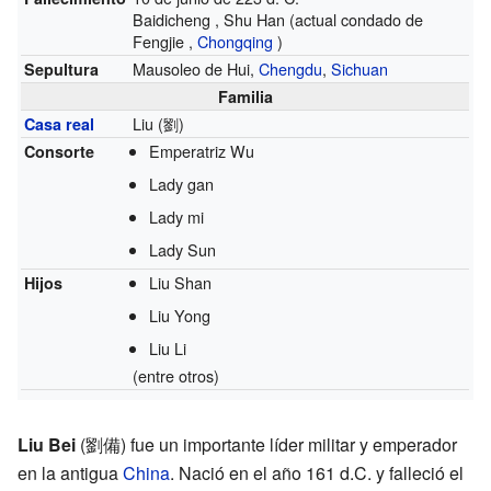
Baidicheng , Shu Han (actual condado de
Fengjie ,
Chongqing
)
Mausoleo de Hui,
Chengdu
,
Sichuan
Sepultura
Familia
Liu (劉)
Casa real
Emperatriz Wu
Consorte
Lady gan
Lady mi
Lady Sun
Liu Shan
Hijos
Liu Yong
Liu Li
(entre otros)
Liu Bei
(劉備) fue un importante líder militar y emperador
en la antigua
China
. Nació en el año 161 d.C. y falleció el