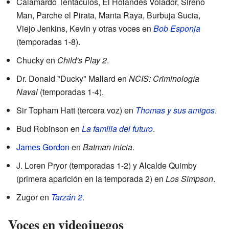
Calamardo Tentáculos, El Holandés Volador, Sireno
Man, Parche el Pirata, Manta Raya, Burbuja Sucia,
Viejo Jenkins, Kevin y otras voces en
Bob Esponja
(temporadas 1-8).
Chucky en
Child's Play 2
.
Dr. Donald "Ducky" Mallard en
NCIS: Criminología
Naval
(temporadas 1-4).
Sir Topham Hatt (tercera voz) en
Thomas y sus amigos
.
Bud Robinson en
La familia del futuro
.
James Gordon
en
Batman inicia
.
J. Loren Pryor (temporadas 1-2) y Alcalde Quimby
(primera aparición en la temporada 2) en
Los Simpson
.
Zugor en
Tarzán 2
.
Voces en videojuegos