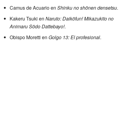
Camus de Acuario en
Shinku no shōnen densetsu
.
Kakeru Tsuki en
Naruto: Daikōfun! Mikazukito no
Animaru Sōdo Dattebayo!
.
Obispo Moretti en
Golgo 13: El profesional
.