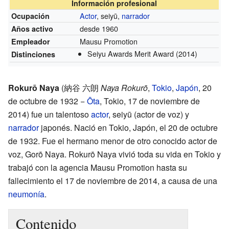
Información profesional
Actor
, seiyū,
narrador
Ocupación
desde 1960
Años activo
Mausu Promotion
Empleador
Seiyu Awards Merit Award
(2014)
Distinciones
Rokurō Naya
(
納谷 六朗
Naya Rokurō
,
Tokio
,
Japón
, 20
de octubre de 1932 −
Ōta
, Tokio, 17 de noviembre de
2014)
fue un talentoso
actor
, seiyū (actor de voz) y
narrador
japonés. Nació en Tokio, Japón, el 20 de octubre
de 1932. Fue el hermano menor de otro conocido actor de
voz, Gorō Naya. Rokurō Naya vivió toda su vida en Tokio y
trabajó con la agencia Mausu Promotion hasta su
fallecimiento el 17 de noviembre de 2014, a causa de una
neumonía
.
Contenido