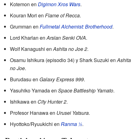
Kotemon en
Digimon Xros Wars
.
Kouran Mori en
Flame of Recca
.
Grumman en
Fullmetal Alchemist: Brotherhood
.
Lord Kharlan en
Arslan Senki OVA
.
Wolf Kanagushi en
Ashita no Joe 2
.
Osamu Ishikura (episodio 34) y Shark Suzuki en
Ashita
no Joe
.
Burudasu en
Galaxy Express 999
.
Yasuhiko Yamada en
Space Battleship Yamato
.
Ishikawa en
City Hunter 2
.
Profesor Hanawa en
Urusei Yatsura
.
Hyottoko/Ryuukichi en
Ranma ½
.