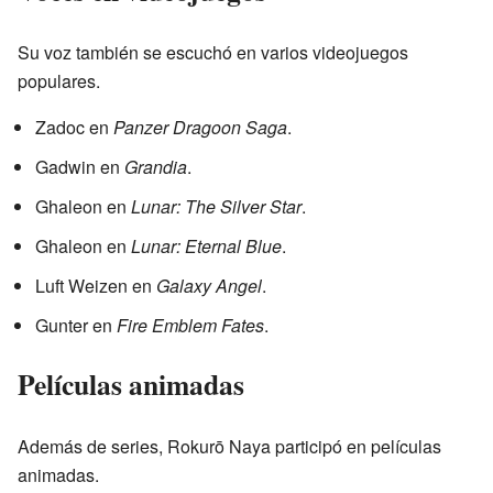
Su voz también se escuchó en varios videojuegos
populares.
Zadoc en
Panzer Dragoon Saga
.
Gadwin en
Grandia
.
Ghaleon en
Lunar: The Silver Star
.
Ghaleon en
Lunar: Eternal Blue
.
Luft Weizen en
Galaxy Angel
.
Gunter en
Fire Emblem Fates
.
Películas animadas
Además de series, Rokurō Naya participó en películas
animadas.