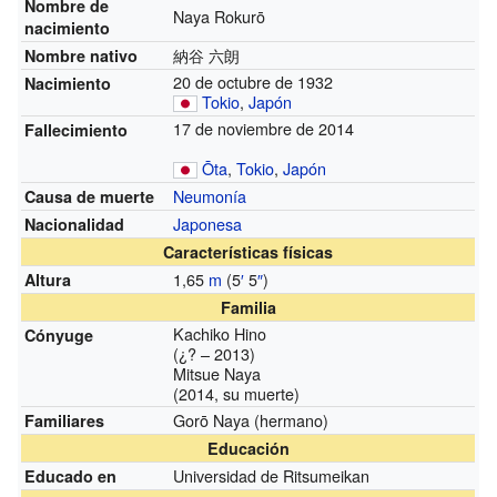
Nombre de
Naya Rokurō
nacimiento
納谷 六朗
Nombre nativo
20 de octubre de 1932
Nacimiento
Tokio
,
Japón
17 de noviembre de 2014
Fallecimiento
Ōta
,
Tokio
,
Japón
Neumonía
Causa de muerte
Japonesa
Nacionalidad
Características físicas
1,65
m
(5
′
5
″
)
Altura
Familia
Kachiko Hino
Cónyuge
(¿? – 2013)
Mitsue Naya
(2014, su muerte)
Gorō Naya (hermano)
Familiares
Educación
Universidad de Ritsumeikan
Educado en