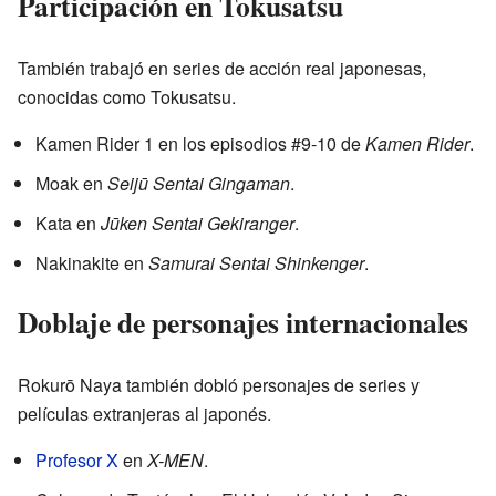
Participación en Tokusatsu
También trabajó en series de acción real japonesas,
conocidas como Tokusatsu.
Kamen Rider 1 en los episodios #9-10 de
Kamen Rider
.
Moak en
Seijū Sentai Gingaman
.
Kata en
Jūken Sentai Gekiranger
.
Nakinakite en
Samurai Sentai Shinkenger
.
Doblaje de personajes internacionales
Rokurō Naya también dobló personajes de series y
películas extranjeras al japonés.
Profesor X
en
X-MEN
.