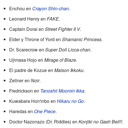
Enchou en
Crayon Shin-chan
.
Leonard Henry en
FAKE
.
Captain Dorai en
Street Fighter II V
.
Elder y Throne of Yord en
Shamanic Princess
.
Dr. Scarecrow en
Super Doll Licca-chan
.
Ujimasa Hojo en
Mirage of Blaze
.
El padre de Kozue en
Maison Ikkoku
.
Zellner en
Noir
.
Fredrickson en
Tanoshii Moomin Ikka
.
Kuwabara Hon'inbo en
Hikaru no Go
.
Haredas en
One Piece
.
Doctor Nazonazo (Dr. Riddles) en
Konjiki no Gash Bell!!
.