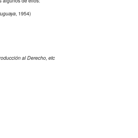
 algunos de ellos:
ruguaya
, 1954)
roducción al Derecho, etc