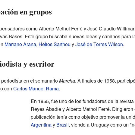
ipación en grupos
s pensadores como Alberto Methol Ferré y José Claudio Willima
as Bases. Este grupo buscaba nuevas ideas y caminos para l
on
Mariano Arana
,
Helios Sarthou
y
José de Torres Wilson
.
odista y escritor
 periodista en el semanario
Marcha
. A finales de 1958, partici
po con
Carlos Manuel Rama
.
En 1955, fue uno de los fundadores de la revista
Reyes Abadie y Alberto Methol Ferré. Dirigieron 
publicación tenía como objetivo promover la unió
Argentina
y
Brasil
, viendo a Uruguay como un "ne