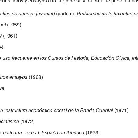
hos libros y ensayos a lo largo de su vida. Aquí te presentamos
ática de nuestra juventud
(parte de
Problemas de la juventud u
nal
(1959)
?
(1961)
4)
 uso frecuente en los Cursos de Historia, Educación Cívica, Int
otros ensayos
(1968)
ya
o: estructura económico-social de la Banda Oriental
(1971)
ocialismo
(1972)
y americana. Tomo I: España en América
(1973)