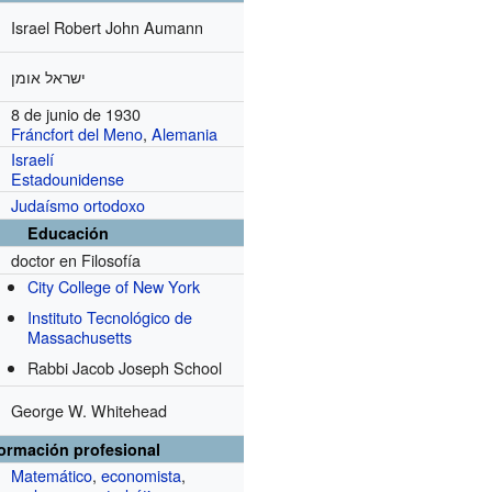
Israel Robert John Aumann
ישראל אומן
8 de junio de 1930
Fráncfort del Meno
,
Alemania
Israelí
Estadounidense
Judaísmo ortodoxo
Educación
doctor en Filosofía
City College of New York
Instituto Tecnológico de
Massachusetts
Rabbi Jacob Joseph School
George W. Whitehead
formación profesional
Matemático
,
economista
,