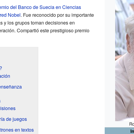
emio del Banco de Suecia en Ciencias
red Nobel
. Fue reconocido por su importante
s y los grupos toman decisiones en
eración. Compartió este prestigioso premio
?
ación
 enseñanza
a
cisiones
ría de juegos
Ro
trones en textos
I