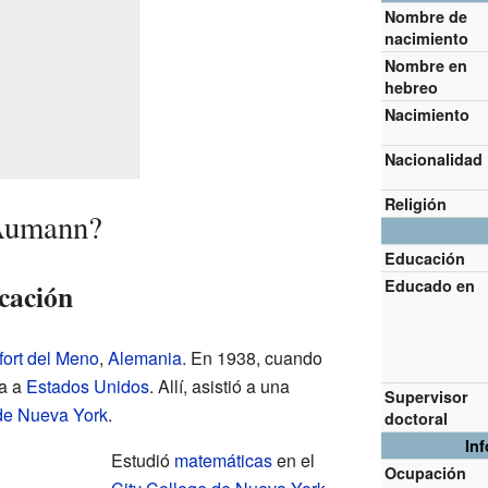
Nombre de
nacimiento
Nombre en
hebreo
Nacimiento
Nacionalidad
Religión
 Aumann?
Educación
Educado en
cación
fort del Meno
,
Alemania
. En 1938, cuando
ia a
Estados Unidos
. Allí, asistió a una
Supervisor
de Nueva York
.
doctoral
In
Estudió
matemáticas
en el
Ocupación