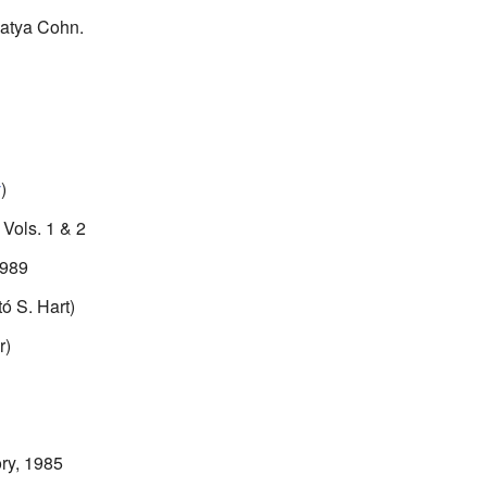
Batya Cohn.
y
)
 Vols. 1 & 2
1989
ó S. Hart)
r)
ry, 1985