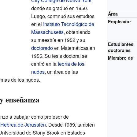
City College de Nueva York
,
donde se graduó en 1950.
Área
Luego, continuó sus estudios
Empleador
en el
Instituto Tecnológico de
Massachusetts
, obteniendo
su maestría en 1952 y su
Estudiantes
doctorado
en Matemáticas en
doctorales
1955. Su tesis doctoral se
Miembro de
centró en la
teoría de los
nudos
, un área de las
rmas de los nudos.
 y enseñanza
zó a trabajar como profesor de
 Hebrea de Jerusalén
. Desde 1989, también
a Universidad de Stony Brook en Estados