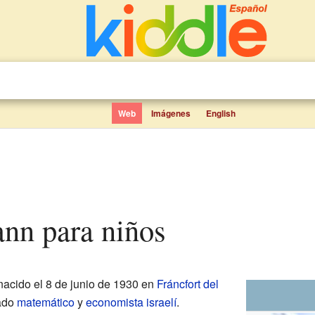
Web
Imágenes
English
ann para niños
nacido el 8 de junio de 1930 en
Fráncfort del
cado
matemático
y
economista
israelí
.