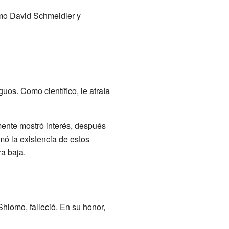
mo David Schmeidler y
uos. Como científico, le atraía
mente mostró interés, después
mó la existencia de estos
ra baja.
hlomo, falleció. En su honor,