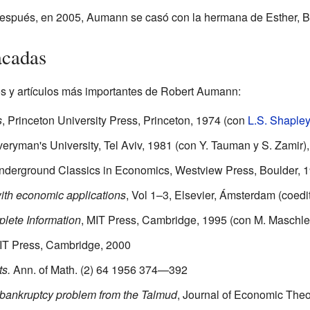
 después, en 2005, Aumann se casó con la hermana de Esther, 
acadas
ros y artículos más importantes de Robert Aumann:
s
, Princeton University Press, Princeton, 1974 (con
L.S. Shaple
eryman's University, Tel Aviv, 1981 (con Y. Tauman y S. Zamir),
Underground Classics in Economics, Westview Press, Boulder, 
th economic applications
, Vol 1–3, Elsevier, Ámsterdam (coedit
lete Information
, MIT Press, Cambridge, 1995 (con M. Maschle
MIT Press, Cambridge, 2000
ts.
Ann. of Math. (2) 64 1956 374—392
 bankruptcy problem from the Talmud
, Journal of Economic Theo