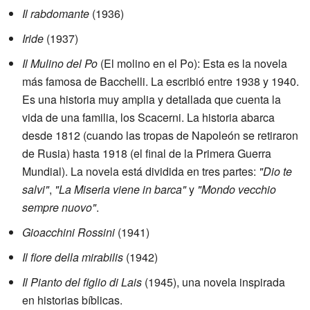
Il rabdomante
(1936)
Iride
(1937)
Il Mulino del Po
(El molino en el Po): Esta es la novela
más famosa de Bacchelli. La escribió entre 1938 y 1940.
Es una historia muy amplia y detallada que cuenta la
vida de una familia, los Scacerni. La historia abarca
desde 1812 (cuando las tropas de Napoleón se retiraron
de Rusia) hasta 1918 (el final de la Primera Guerra
Mundial). La novela está dividida en tres partes:
"Dio te
salvi"
,
"La Miseria viene in barca"
y
"Mondo vecchio
sempre nuovo"
.
Gioacchini Rossini
(1941)
Il fiore della mirabilis
(1942)
Il Pianto del figlio di Lais
(1945), una novela inspirada
en historias bíblicas.