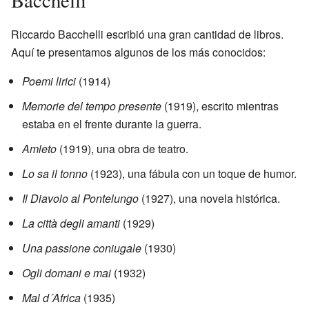
Bacchelli
Riccardo Bacchelli escribió una gran cantidad de libros.
Aquí te presentamos algunos de los más conocidos:
Poemi lirici
(1914)
Memorie del tempo presente
(1919), escrito mientras
estaba en el frente durante la guerra.
Amleto
(1919), una obra de teatro.
Lo sa il tonno
(1923), una fábula con un toque de humor.
Il Diavolo al Pontelungo
(1927), una novela histórica.
La città degli amanti
(1929)
Una passione coniugale
(1930)
Ogli domani e mai
(1932)
Mal d´Africa
(1935)