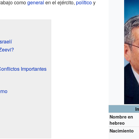
trabajo como
general
en el ejército,
político
y
sraelí
Zeevi?
Conflictos Importantes
erno
I
Nombre en
hebreo
Nacimiento