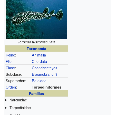
Torpedo fuscomaculata
Taxonomía
Reino
:
Animalia
Filo
:
Chordata
Clase
:
Chondrichthyes
Subclase:
Elasmobranchii
Superorden:
Batoidea
Orden
:
Torpediniformes
Familias
Narcinidae
Torpedinidae