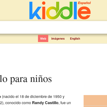
Web
Imágenes
English
llo para niños
o
(nacido el 18 de diciembre de 1950 y
002), conocido como
Randy Castillo
, fue un