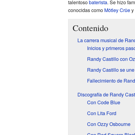
talentoso
baterista
. Se hizo fa
conocidas como
Mötley Crüe
y
Contenido
La carrera musical de Rand
Inicios y primeros pa
Randy Castillo con O
Randy Castillo se une
Fallecimiento de Rand
Discografía de Randy Casti
Con Code Blue
Con Lita Ford
Con Ozzy Osbourne
Con Red Square Blac