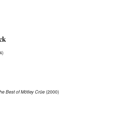
ck
4)
he Best of Mötley Crüe
(2000)