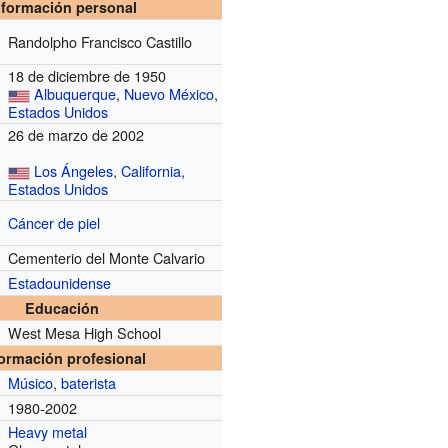
nformación personal
Randolpho Francisco Castillo
18 de diciembre de 1950
Albuquerque
,
Nuevo México
,
Estados Unidos
26 de marzo de 2002
Los Ángeles
,
California
,
Estados Unidos
Cáncer de piel
Cementerio del Monte Calvario
Estadounidense
Educación
West Mesa High School
formación profesional
Músico
,
baterista
1980-2002
Heavy metal