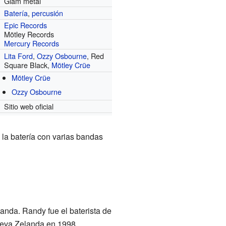
Glam metal
Batería
,
percusión
Epic Records
Mötley Records
Mercury Records
Lita Ford
,
Ozzy Osbourne
, Red
Square Black,
Mötley Crüe
Mötley Crüe
Ozzy Osbourne
Sitio web oficial
 la batería con varias bandas
banda. Randy fue el baterista de
ueva Zelanda en 1998.