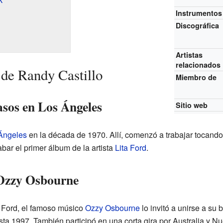
Instrumentos
Discográfica
Artistas
relacionados
 de Randy Castillo
Miembro de
asos en Los Ángeles
Sitio web
Ángeles
en la década de 1970. Allí, comenzó a trabajar tocando
rabar el primer álbum de la artista
Lita Ford
.
 Ozzy Osbourne
a Ford, el famoso músico
Ozzy Osbourne
lo invitó a unirse a su 
a 1997. También participó en una corta gira por Australia y N