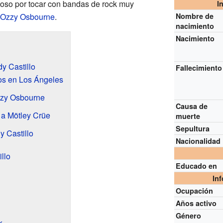
moso por tocar con bandas de rock muy
I
Ozzy Osbourne
.
Nombre de
nacimiento
Nacimiento
y Castillo
Fallecimiento
sos en Los Ángeles
zzy Osbourne
Causa de
 a Mötley Crüe
muerte
Sepultura
y Castillo
Nacionalidad
llo
Educado en
In
Ocupación
Años activo
Género
k