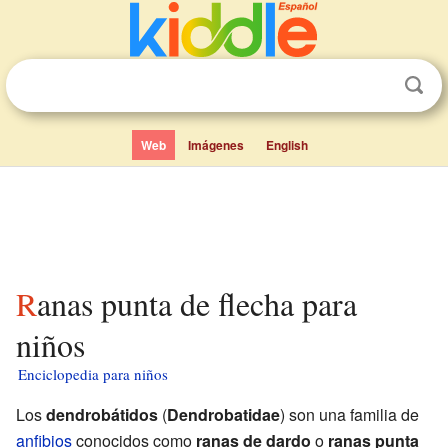
Web
Imágenes
English
Ranas punta de flecha para
niños
Enciclopedia para niños
Los
dendrobátidos
(
Dendrobatidae
) son una familia de
anfibios
conocidos como
ranas de dardo
o
ranas punta