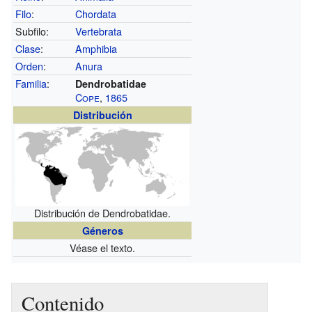
Filo
:
Chordata
Subfilo:
Vertebrata
Clase
:
Amphibia
Orden
:
Anura
Familia
:
Dendrobatidae
Cope
,
1865
Distribución
Distribución de Dendrobatidae.
Géneros
Véase el texto.
Contenido