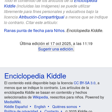
Todo el contenido de los artículos de la
Enciclopedia
Kiddle
(incluidas las imágenes) se puede utilizar
libremente para fines personales y educativos bajo la
licencia
Atribución-CompartirIgual
a menos que se indique
lo contrario. Citar este artículo:
Ranas punta de flecha para Niños
.
Enciclopedia Kiddle.
Última edición el 17 oct 2025, a las 11:19
Sugerir una edición
.
Enciclopedia Kiddle
El contenido está disponible bajo la licencia
CC BY-SA 3.0
, a
menos que se indique lo contrario. Los artículos de la
enciclopedia Kiddle se basan en contenido y hechos
seleccionados de
Wikipedia
, reescritos para niños. Powered by
MediaWiki
.
Kiddle Español
English
Quiénes somos
Política de privacidad
Contacto
© 2025 Kiddle.co