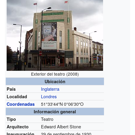
Exterior del teatro (2008)
Ubicación
Inglaterra
País
Londres
Localidad
51°33′44″N
0°06′30″O
Coordenadas
Información general
Teatro
Tipo
Edward Albert Stone
Arquitecto
29 de septiembre de 1930
Inauguración