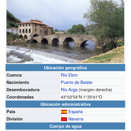
Ubicación geográfica
Río Ebro
Cuenca
Puerto de Belate
Nacimiento
Río Arga
(margen derecha)
Desembocadura
43°02′54″N
1°35′41″O
Coordenadas
Ubicación administrativa
España
País
Navarra
División
Cuerpo de agua