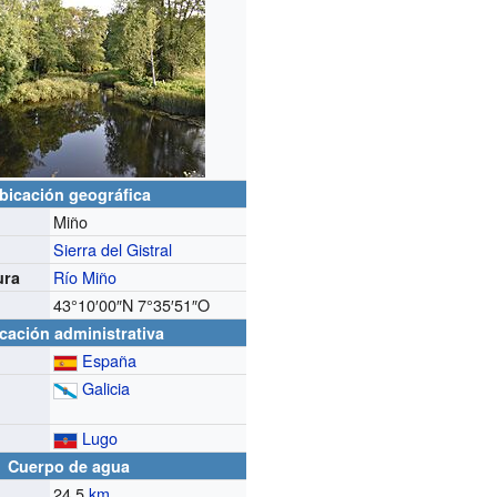
bicación geográfica
Miño
Sierra del Gistral
Río Miño
ura
43°10′00″N
7°35′51″O
cación administrativa
España
Galicia
Lugo
Cuerpo de agua
24,5
km