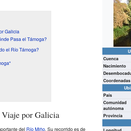
r Galicia
ónde Pasa el Támoga?
ido el Río Támoga?
U
Cuenca
moga"
Nacimiento
Desembocad
Coordenadas
Ubi
País
Comunidad
autónoma
Viaje por Galicia
Provincia
mportante del
Río Miño
. Su recorrido es de
Longitud