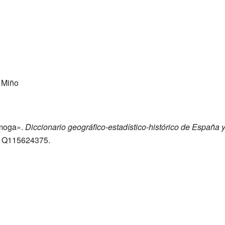
 Miño
moga»
.
Diccionario geográfico-estadístico-histórico de España 
Q115624375
.