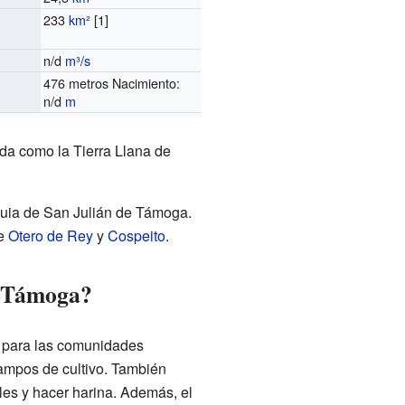
233
km²
[1]
n/d
m³
/
s
o
476 metros Nacimiento:
n/d
m
da como la Tierra Llana de
quia de San Julián de Támoga.
de
Otero de Rey
y
Cospeito
.
o Támoga?
e para las comunidades
ampos de cultivo. También
es y hacer harina. Además, el