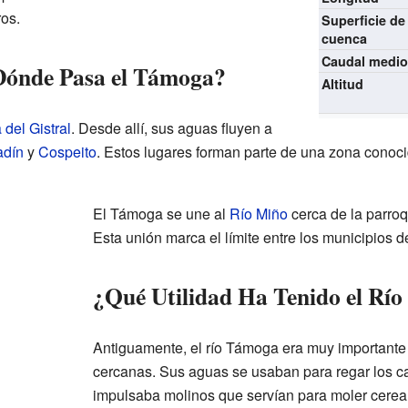
os.
Superficie de
cuenca
Caudal medi
Dónde Pasa el Támoga?
Altitud
 del Gistral
. Desde allí, sus aguas fluyen a
adín
y
Cospeito
. Estos lugares forman parte de una zona conoci
El Támoga se une al
Río Miño
cerca de la parro
Esta unión marca el límite entre los municipios 
¿Qué Utilidad Ha Tenido el Rí
Antiguamente, el río Támoga era muy important
cercanas. Sus aguas se usaban para regar los c
impulsaba molinos que servían para moler cereal