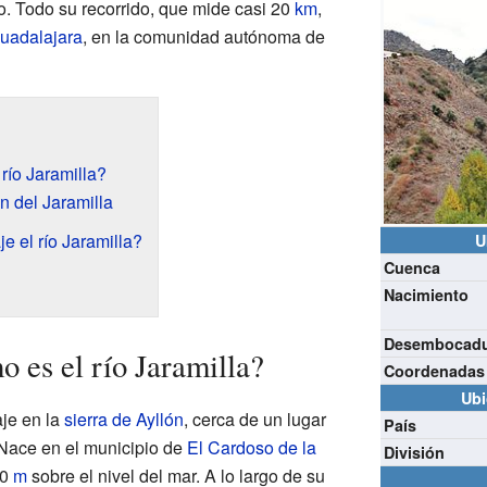
o. Todo su recorrido, que mide casi 20
km
,
Guadalajara
, en la comunidad autónoma de
río Jaramilla?
n del Jaramilla
e el río Jaramilla?
U
Cuenca
Nacimiento
Desembocad
 es el río Jaramilla?
Coordenadas
Ubi
aje en la
sierra de Ayllón
, cerca de un lugar
País
 Nace en el municipio de
El Cardoso de la
División
00
m
sobre el nivel del mar. A lo largo de su