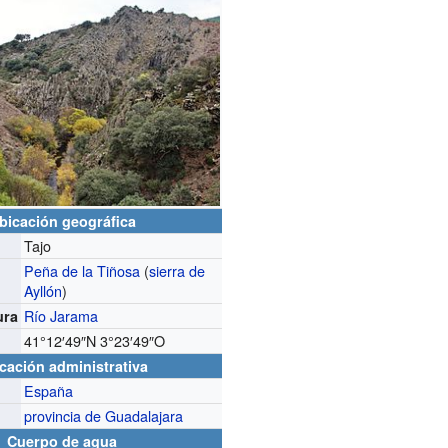
bicación geográfica
Tajo
Peña de la Tiñosa
(
sierra de
Ayllón
)
Río Jarama
ura
41°12′49″N
3°23′49″O
cación administrativa
España
provincia de Guadalajara
Cuerpo de agua