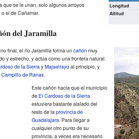
os que se le unan, solo algunos arroyos
Longitud
 o el de Cañamar.
Altitud
ñón del Jaramilla
o final, el río Jaramilla forma un
cañón
muy
o y estrecho, y actúa como una frontera natural.
rdoso de la Sierra
y
Majaelrayo
al principio, y
y
Campillo de Ranas
.
Este cañón hacía que el municipio
de
El Cardoso de la Sierra
estuviera bastante aislado del
resto de la
provincia de
Guadalajara
. Para llegar a
cualquier otro punto de su
provincia, a veces era necesario