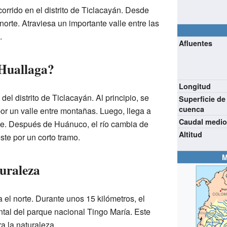
orrido en el distrito de Ticlacayán. Desde
 norte. Atraviesa un importante valle entre las
.
Afluentes
 Huallaga?
Longitud
del distrito de Ticlacayán. Al principio, se
Superficie de
cuenca
por un valle entre montañas. Luego, llega a
Caudal medi
te. Después de Huánuco, el río cambia de
Altitud
ste por un corto tramo.
M
turaleza
ia el norte. Durante unos 15 kilómetros, el
ntal del parque nacional Tingo María. Este
a la naturaleza.