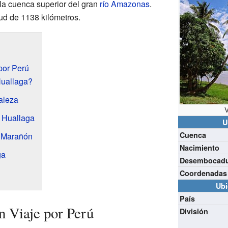
 la cuenca superior del gran
río Amazonas
.
tud de 1138 kilómetros.
por Perú
uallaga?
aleza
V
l Huallaga
U
Cuenca
l Marañón
Nacimiento
ga
Desembocad
Coordenadas
Ubi
País
n Viaje por Perú
División