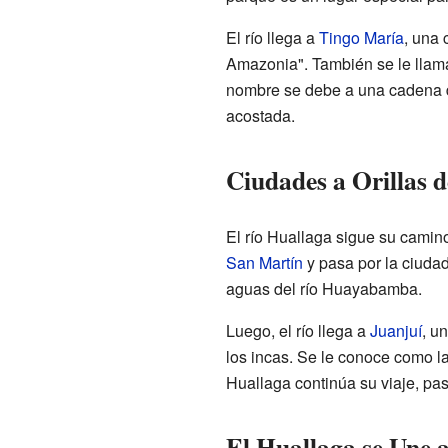
El río llega a
Tingo María
, una 
Amazonia". También se le llama
nombre se debe a una cadena 
acostada.
Ciudades a Orillas 
El río Huallaga sigue su camino
San Martín
y pasa por la ciuda
aguas del río Huayabamba.
Luego, el río llega a
Juanjuí
, u
los incas. Se le conoce como la
Huallaga continúa su viaje, pas
El Huallaga se Une 