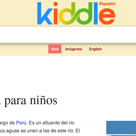
Web
Imágenes
English
a para niños
largo de
Perú
. Es un afluente del
río
sus aguas se unen a las de este río. El