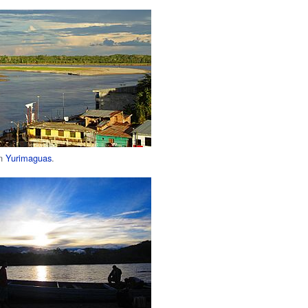
en
Yurimaguas
.