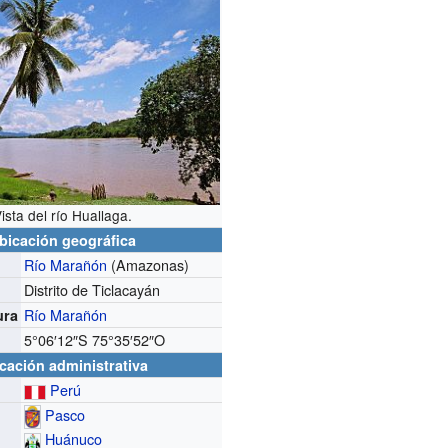
ista del río Huallaga.
bicación geográfica
Río Marañón
(Amazonas)
Distrito de Ticlacayán
Río Marañón
ura
5°06′12″S
75°35′52″O
cación administrativa
Perú
Pasco
Huánuco