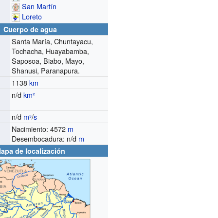
San Martín
Loreto
Cuerpo de agua
Santa María, Chuntayacu,
Tochacha, Huayabamba,
Saposoa, Biabo, Mayo,
Shanusi, Paranapura.
1138
km
n/d
km²
n/d
m³
/
s
o
Nacimiento: 4572
m
Desembocadura: n/d
m
apa de localización