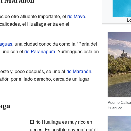
ecibe otro afluente importante, el
río Mayo
.
Lo
alidades, el Huallaga entra en el
aguas
, una ciudad conocida como la "Perla del
e une con el
río Paranapura
. Yurimaguas está en
oeste y, poco después, se une al
río Marañón
.
añón por el lado derecho, cerca de un lugar
Puente Calica
laga
Huanuco
El río Huallaga es muy rico en
peces. Es posible navegar por él