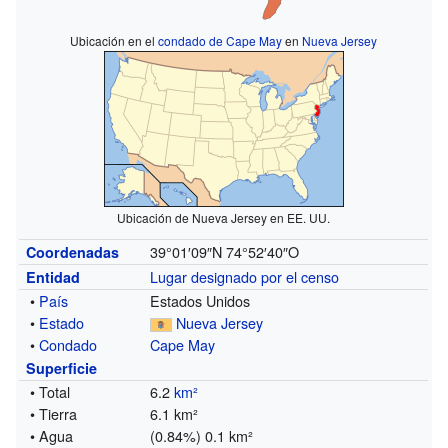
Ubicación en el
condado de Cape May
en
Nueva Jersey
Ubicación de Nueva Jersey en EE. UU.
39°01′09″N
74°52′40″O
Coordenadas
Lugar designado por el censo
Entidad
•
País
Estados Unidos
•
Estado
Nueva Jersey
•
Condado
Cape May
Superficie
• Total
6.2
km²
• Tierra
6.1 km²
• Agua
(0.84%) 0.1 km²