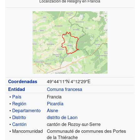
Localización de Résigny en Francia
49°44′11″N
4°12′29″E
Coordenadas
Comuna francesa
Entidad
•
País
Francia
•
Región
Picardía
•
Departamento
Aisne
•
Distrito
distrito de Laon
•
Cantón
cantón de Rozoy-sur-Serre
• Mancomunidad
Communauté de communes des Portes
de la Thiérache