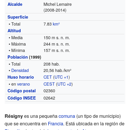
Michel Lemaire
Alcalde
(2008-2014)
Superficie
• Total
7.83
km²
Altitud
• Media
150 m s. n. m.
• Máxima
244 m s. n. m.
• Mínima
157 m s. n. m.
Población
(1999)
• Total
208 hab.
•
Densidad
20,56 hab./km²
CET
(
UTC +1
)
Huso horario
• en
verano
CEST
(
UTC +2
)
02360
Código postal
02642
Código INSEE
Résigny
es una pequeña
comuna
(un tipo de municipio)
que se encuentra en
Francia
. Está ubicada en la región de