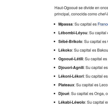
Haut-Ogooué se divide en onc
principal, conocida como
chef-l
Mpassa
: Su capital es
France
Lébombi-Léyou
: Su capita
Sébé-Brikolo
: Su capital es
Lékoko
: Su capital es Bako
Ogooué-Létili
: Su capital e
Djouori-Agnili
: Su capital e
Lékoni-Lékori
: Su capital e
Plateaux
: Su capital es Leco
Djoué
: Su capital es Onga, 
Lékabi-Léwolo
: Su capital 