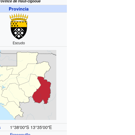
rovince de Haut-Ogooué
Provincia
Escudo
1°38′00″S
13°35′00″E
s
Franceville