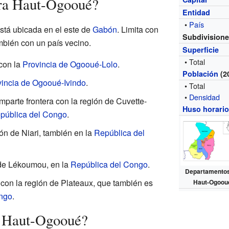
ra Haut-Ogooué?
Entidad
•
País
stá ubicada en el este de
Gabón
. Limita con
Subdivision
mbién con un país vecino.
Superficie
• Total
 con la
Provincia de Ogooué-Lolo
.
Población
(2
vincia de Ogooué-Ivindo
.
• Total
•
Densidad
omparte frontera con la región de Cuvette-
Huso horari
pública del Congo
.
ión de Niari, también en la
República del
n de Lékoumou, en la
República del Congo
.
Departamento
a con la región de Plateaux, que también es
Haut-Ogoou
ngo
.
a Haut-Ogooué?