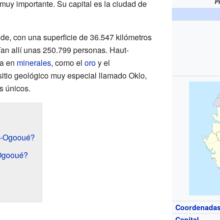
P
muy importante. Su capital es la ciudad de
nde, con una superficie de 36.547 kilómetros
ían allí unas 250.799 personas. Haut-
ca en
minerales
, como el
oro
y el
sitio geológico muy especial llamado Oklo,
s únicos.
t-Ogooué?
Ogooué?
Coordenada
Capital