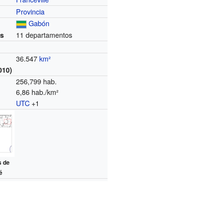
Provincia
Gabón
11 departamentos
es
36.547
km²
010)
256,799 hab.
6,86 hab./km²
UTC
+1
o
s de
é