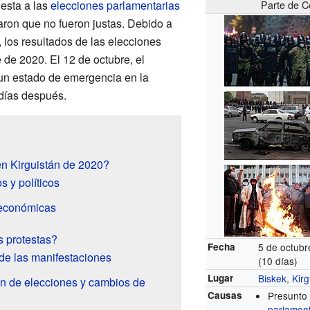
esta a las
elecciones parlamentarias
Parte de Co
ron que no fueron justas. Debido a
, los resultados de las elecciones
 de 2020. El 12 de octubre, el
un estado de emergencia en la
 días después.
en Kirguistán de 2020?
s y políticos
 económicas
s protestas?
Fecha
5 de octubr
o de las manifestaciones
(10 días)
Lugar
Biskek
,
Kirg
ón de elecciones y cambios de
Causas
Presunto 
parlament