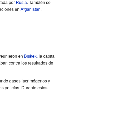
erada por
Rusia
. También se
raciones en
Afganistán
.
 reunieron en
Biskek
, la capital
ban contra los resultados de
usando gases lacrimógenos y
s policías. Durante estos