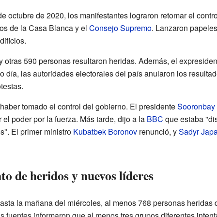
e octubre de 2020, los manifestantes lograron retomar el contro
nos de la Casa Blanca y el
Consejo Supremo
. Lanzaron papeles
ificios.
 y otras 590 personas resultaron heridas. Además, el expreside
o día, las autoridades electorales del país anularon los resulta
testas.
haber tomado el control del gobierno. El presidente
Sooronbay
el poder por la fuerza. Más tarde, dijo a la
BBC
que estaba "dis
s". El primer ministro
Kubatbek Boronov
renunció, y
Sadyr Japa
o de heridos y nuevos líderes
hasta la mañana del miércoles, al menos 768 personas heridas d
s fuentes informaron que al menos tres grupos diferentes intent