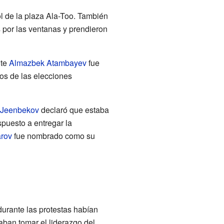
l de la plaza Ala-Too. También
 por las ventanas y prendieron
nte
Almazbek Atambayev
fue
dos de las elecciones
 Jeenbekov
declaró que estaba
puesto a entregar la
rov
fue nombrado como su
urante las protestas habían
aban tomar el liderazgo del