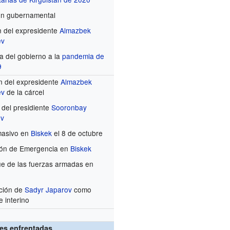
ón gubernamental
n del expresidente
Almazbek
ev
 del gobierno a la
pandemia de
9
n del expresidente
Almazbek
ev
de la cárcel
del presidiente
Sooronbay
ov
asivo en
Biskek
el 8 de octubre
ión de Emergencia en
Biskek
e de las fuerzas armadas en
ción de
Sadyr Japarov
como
e interino
es enfrentadas