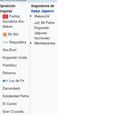
Oposición
Seguidores de
kirguisa
Sadyr Japarov
Partido
Mekenchil
Socialista Ata-
Mi Patria
Meken
Kirguistán
(algunas
Bir Bol
facciones)
Respublika
Manifestantes
Ata-Zhurt
Kirguistán Unido
Patriótico
Reforma
Luz de Fe
Zamandash
Solidaridad Patria
El Centro
Gran Cruzada