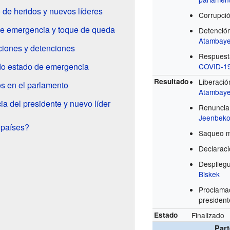
 de heridos y nuevos líderes
Corrupci
de emergencia y toque de queda
Detenció
Atambay
cciones y detenciones
Respuesta
do estado de emergencia
COVID-1
Resultado
Liberació
s en el parlamento
Atambay
a del presidente y nuevo líder
Renuncia 
Jeenbek
 países?
Saqueo m
Declarac
Despliegu
Biskek
Proclama
president
Estado
Finalizado
Part