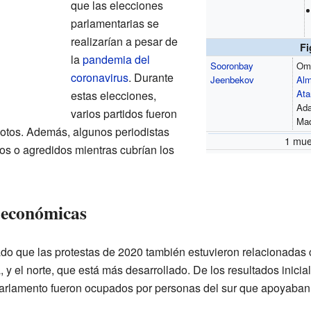
que las elecciones
parlamentarias se
realizarían a pesar de
Fi
la
pandemia del
Sooronbay
Om
coronavirus
. Durante
Jeenbekov
Al
At
estas elecciones,
Ad
varios partidos fueron
Ma
otos. Además, algunos periodistas
1 mue
os o agredidos mientras cubrían los
y económicas
do que las protestas de 2020 también estuvieron relacionadas c
 y el norte, que está más desarrollado. De los resultados inicial
parlamento fueron ocupados por personas del sur que apoyaban