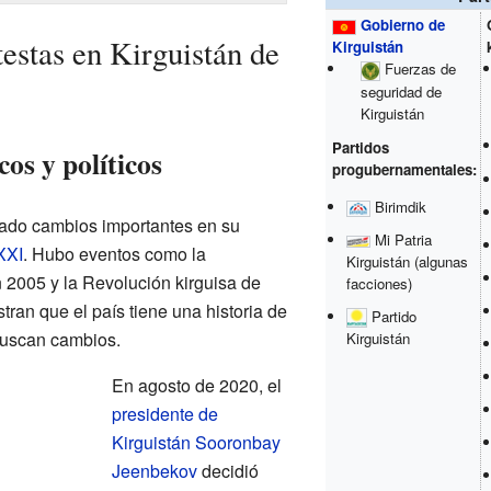
Gobierno de
estas en Kirguistán de
Kirguistán
Fuerzas de
seguridad de
Kirguistán
Partidos
os y políticos
progubernamentales:
Birimdik
ado cambios importantes en su
Mi Patria
XXI
. Hubo eventos como la
Kirguistán
(algunas
 2005 y la Revolución kirguisa de
facciones)
ran que el país tiene una historia de
Partido
uscan cambios.
Kirguistán
En agosto de 2020, el
presidente de
Kirguistán
Sooronbay
Jeenbekov
decidió