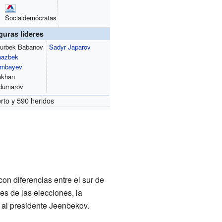
Socialdemócratas
guras líderes
urbek Babanov
Sadyr Japarov
mazbek
ambayev
akhan
dumarov
rto y 590 heridos
on diferencias entre el sur de
es de las elecciones, la
 al presidente Jeenbekov.