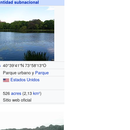
ntidad subnacional
40°39′41″N
73°58′13″O
s
Parque urbano y
Parque
Estados Unidos
526
acres
(2,13
km²
)
Sitio web oficial