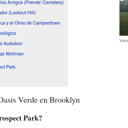
los Amigos (Friends' Cemetery)
dor (Lookout Hill)
ica y el Olmo de Camperdown
oológico
Vista
tro Audubon
naje Wollman
ect Park
Oasis Verde en Brooklyn
rospect Park?