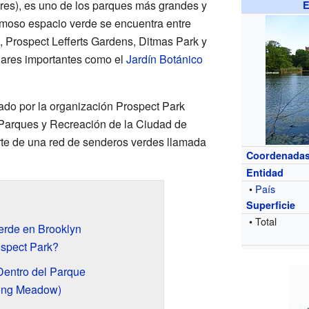
res), es uno de los parques más grandes y
E
rmoso espacio verde se encuentra entre
, Prospect Lefferts Gardens, Ditmas Park y
gares importantes como el
Jardín Botánico
ado por la organización Prospect Park
 Parques y Recreación de la Ciudad de
te de una red de senderos verdes llamada
Coordenada
Entidad
•
País
Superficie
• Total
erde en Brooklyn
spect Park?
Dentro del Parque
Long Meadow)