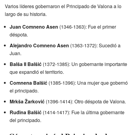
Varios líderes gobernaron el Principado de Valona a lo
largo de su historia.
Juan Comneno Asen
(1346-1363): Fue el primer
déspota.
Alejandro Comneno Asen
(1363-1372): Sucedió a
Juan.
Balša II Balšić
(1372-1385): Un gobernante importante
que expandió el territorio.
Comnena Balšić
(1385-1396): Una mujer que gobernó
el principado.
Mrkša Žarković
(1396-1414): Otro déspota de Valona.
Ruđina Balšić
(1414-1417): Fue la última gobernante
del principado.