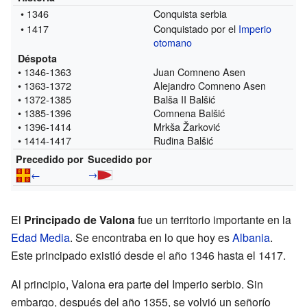
• 1346
Conquista serbia
• 1417
Conquistado por el
Imperio
otomano
Déspota
• 1346-1363
Juan Comneno Asen
• 1363-1372
Alejandro Comneno Asen
• 1372-1385
Balša II Balšić
• 1385-1396
Comnena Balšić
• 1396-1414
Mrkša Žarković
• 1414-1417
Ruđina Balšić
Precedido por
Sucedido por
→
←
El
Principado de Valona
fue un territorio importante en la
Edad Media
. Se encontraba en lo que hoy es
Albania
.
Este principado existió desde el año 1346 hasta el 1417.
Al principio, Valona era parte del Imperio serbio. Sin
embargo, después del año 1355, se volvió un señorío