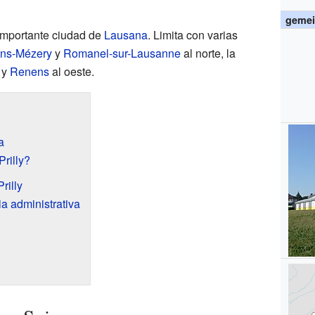
gemei
 importante ciudad de
Lausana
. Limita con varias
ens-Mézery
y
Romanel-sur-Lausanne
al norte, la
 y
Renens
al oeste.
a
rilly?
rilly
ia administrativa