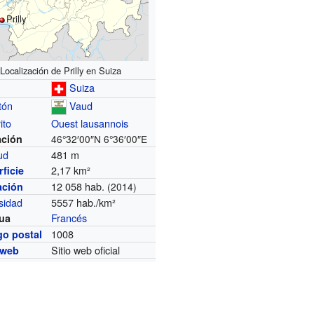
Prilly
Localización de Prilly en Suiza
Suiza
tón
Vaud
ito
Ouest lausannois
ación
46°32′00″N
6°36′00″E
tud
481 m
2,17 km²
ficie
12 058 hab.
ación
(2014)
sidad
5557 hab./km²
Francés
ua
1008
go postal
Sitio web oficial
 web