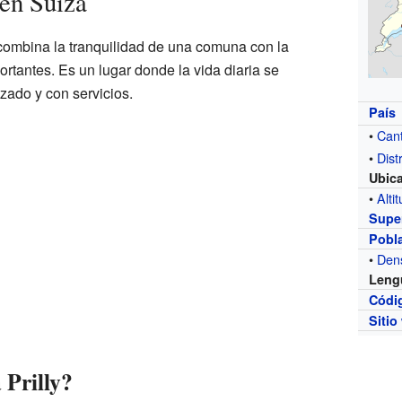
 en Suiza
 combina la tranquilidad de una comuna con la
rtantes. Es un lugar donde la vida diaria se
zado y con servicios.
País
•
Can
•
Distr
Ubic
•
Alti
Super
Pobl
•
Den
Leng
Códi
Sitio
 Prilly?