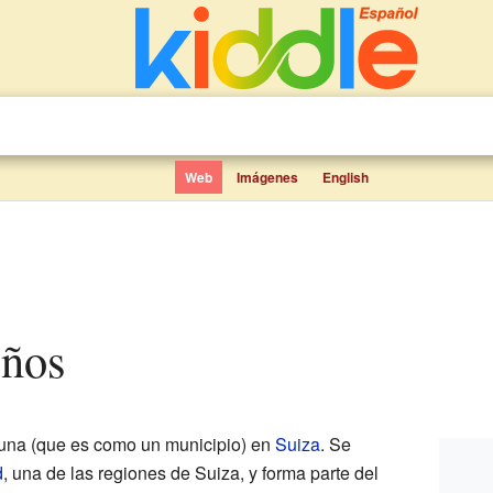
Web
Imágenes
English
iños
una (que es como un municipio) en
Suiza
. Se
d
, una de las regiones de Suiza, y forma parte del