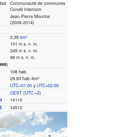
dad
Communauté de communes
Condé Intercom
Jean-Pierre Mourice
(2008-2014)
2,38
km²
101 m s. n. m.
245 m s. n. m.
98 m s. n. m.
999)
108 hab.
29,83 hab./km²
UTC+01:00
y
UTC+02:00
o
CEST
(
UTC +2
)
14110
l
14512
E