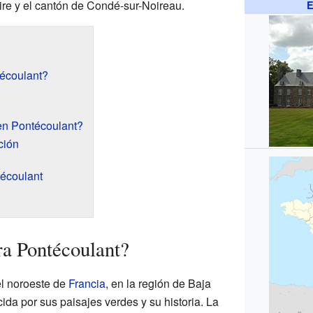
 Vire y el cantón de Condé-sur-Noireau.
E
écoulant?
en Pontécoulant?
ción
técoulant
a Pontécoulant?
el noroeste de
Francia
, en la región de Baja
da por sus paisajes verdes y su historia. La