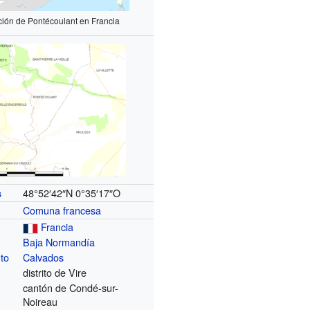
ción de Pontécoulant en Francia
48°52′42″N
0°35′17″O
s
Comuna francesa
Francia
Baja Normandía
to
Calvados
distrito de Vire
cantón de Condé-sur-
Noireau