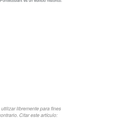
 Pontécoulant es un edificio histórico.
tilizar libremente para fines
trario. Citar este artículo: