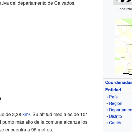
ativa del departamento de Calvados.
Localiza
Coordenada
Entidad
o
•
País
•
Región
•
Departamen
cie de 2,38
km²
. Su altitud media es de 101
•
Distrito
El punto más alto de la comuna alcanza los
•
Cantón
se encuentra a 98 metros.