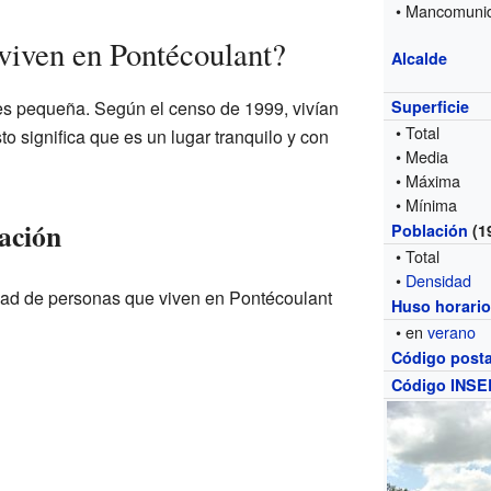
• Mancomuni
viven en Pontécoulant?
Alcalde
es pequeña. Según el censo de 1999, vivían
Superficie
• Total
 significa que es un lugar tranquilo y con
• Media
• Máxima
• Mínima
ación
Población
(1
• Total
•
Densidad
tidad de personas que viven en Pontécoulant
Huso horari
• en
verano
Código posta
Código INSE