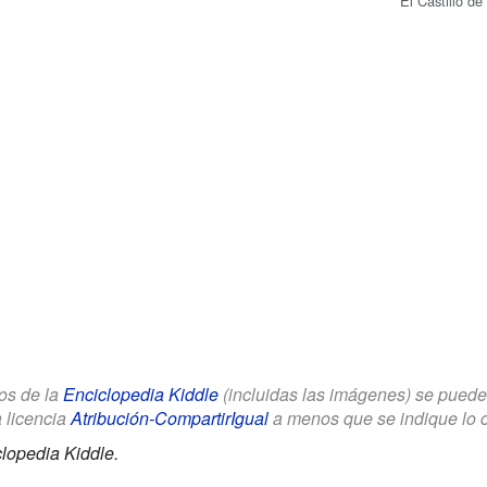
El Castillo de
los de la
Enciclopedia Kiddle
(incluidas las imágenes) se puede u
a licencia
Atribución-CompartirIgual
a menos que se indique lo con
lopedia Kiddle.